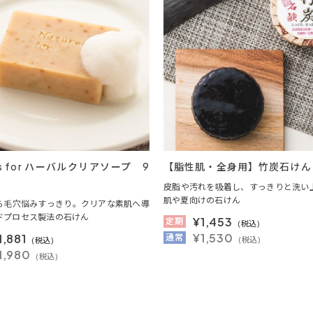
res for ハーバルクリアソープ 9
【脂性肌・全身用】竹炭石けん 1
皮脂や汚れを吸着し、すっきりと洗い
肌や夏向けの石けん
ら毛穴悩みすっきり。クリアな素肌へ導
ドプロセス製法の石けん
¥
1,453
定期
(税込)
¥1,530
1,881
通常
(税込)
(税込)
1,980
(税込)