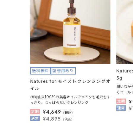
Natu
送料無料
詰替用あり
5g
Natures for モイストクレンジングオ
潤いなが
イル
くコール
植物由来100%の美容オイルでメイクも毛穴もす
¥
定期
っきり、つっぱらないクレンジング
¥
通常
¥
4,649
定期
(税込)
¥4,895
通常
(税込)