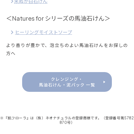
米ぬか白石けん
＜Natures for シリーズの馬油石けん＞
ヒーリングモイストソープ
より香りが豊かで、泡立ちのよい馬油石けんをお探しの
方へ
クレンジング・
馬油石けん・泥パック 一覧
※『肌フローラ』は（株）ネオナチュラルの登録商標です。（登録番号第5782
870号）