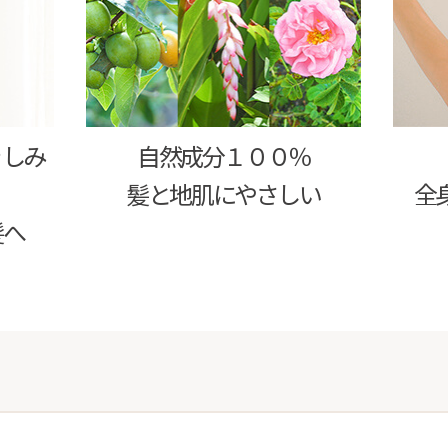
きしみ
自然成分１００％
髪と地肌にやさしい
全
髪へ