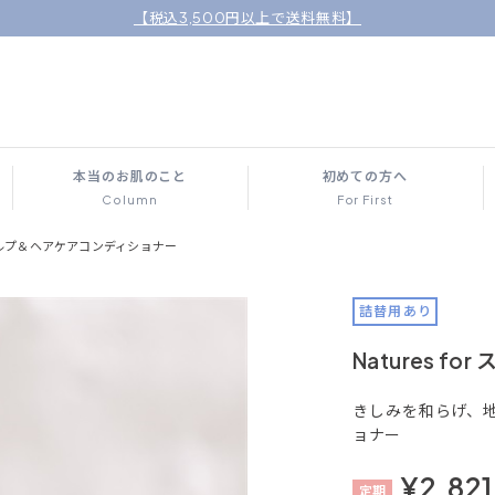
【税込3,500円以上で送料無料】
本当のお肌のこと
初めての方へ
Column
For First
r スカルプ＆ヘアケアコンディショナー
詰替用あり
Natures 
きしみを和らげ、
ョナー
¥2,821
定
期