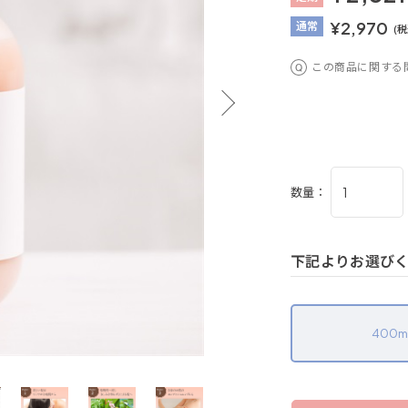
¥2,970
通
常
(税
この商品に関する
数量：
下記よりお選び
400m