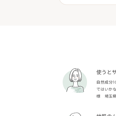
使うと
自然成分
ではいか
様 埼玉