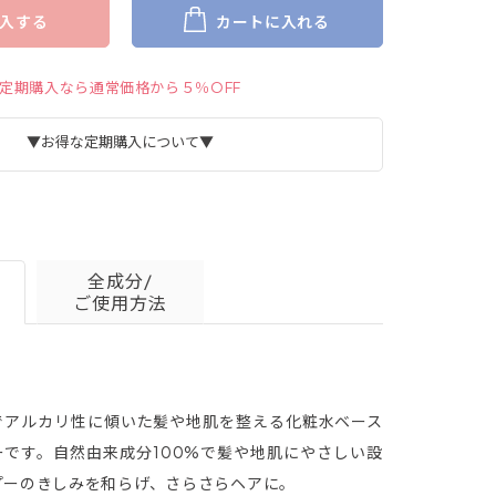
入する
カートに入れる
定期購入なら通常価格から５％OFF
▼お得な定期購入について▼
全成分/
ご使用方法
でアルカリ性に傾いた髪や地肌を整える化粧水ベース
詳細はこちら＞
ーです。自然由来成分100%で髪や地肌にやさしい設
プーのきしみを和らげ、さらさらヘアに。