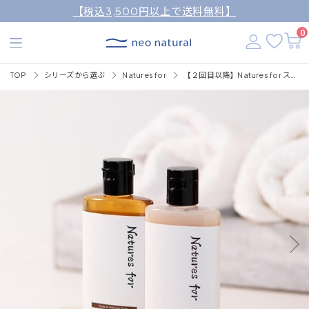
【税込3,500円以上で送料無料】
0
TOP
シリーズから選ぶ
Natures for
【２回目以降】Natures for スカルプ＆ヘアケアミニセット（トライアル：スカルプ＆ヘアケアソープ/コンディショナー52ｍL×各1本)