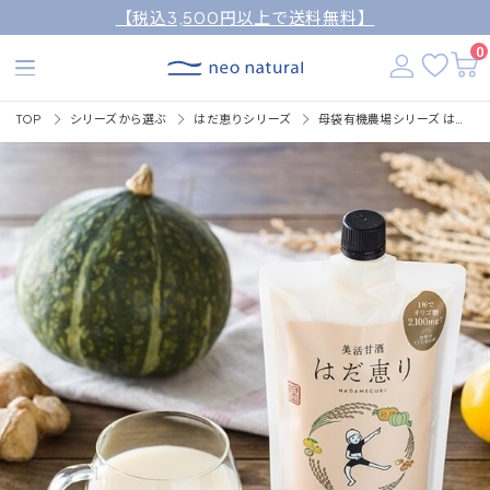
【税込3,500円以上で送料無料】
0
TOP
シリーズから選ぶ
はだ恵りシリーズ
母袋有機農場シリーズ はだ恵り～温～ 450g（新・発酵飲料）