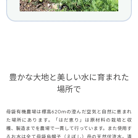
豊かな大地と美しい水に育まれた
場所で
母袋有機農場は標高620ｍの澄んだ空気と自然に恵まれ
た場所にあります。「はだ恵り」は原材料の栽培と収
穫、製造までを農場で一貫して行っています。また使用す
るお水は全て母袋烏帽子（えぼし）岳の天然伏流水。清