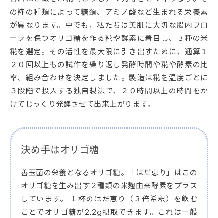
の糀の種類によって糖類、アミノ酸など生まれる栄養素
が異なります。中でも、私たちは美肌に大切な腸内フロ
ーラを保つオリゴ糖を作る糀や酵素に着目し、３種の米
糀を選定。その活性を最大限に引き出すために、通算１
２０回以上もの試作を繰り返し発酵時間や糀や酵素の比
率、組み合わせを決定しました。製造は糀を温度ごとに
３段階で投入する独自製法で、２０時間以上の時間をか
けてじっくり発酵させて出来上がります。
決め手はオリゴ糖
善玉菌の栄養となるオリゴ糖。「はだ恵り」はこの
オリゴ糖を生み出す２種類の米麹由来酵素をプラス
しています。 １杯のはだ恵り（３倍希釈）を飲む
ことでオリゴ糖が2.2g摂取できます。これは一般