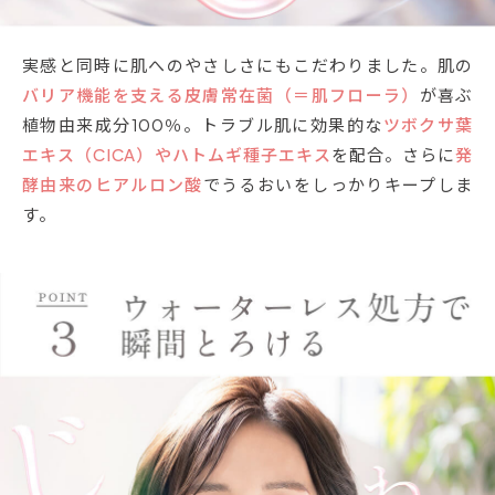
実感と同時に肌へのやさしさにもこだわりました。肌の
バリア機能を支える皮膚常在菌（＝肌フローラ）
が喜ぶ
植物由来成分100％。トラブル肌に効果的な
ツボクサ葉
エキス（CICA）やハトムギ種子エキス
を配合。さらに
発
酵由来のヒアルロン酸
でうるおいをしっかりキープしま
す。