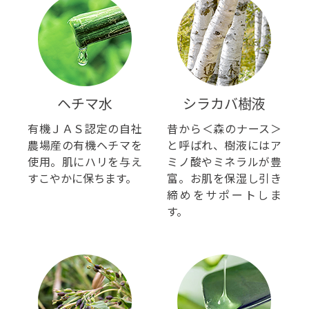
ヘチマ水
シラカバ樹液
有機ＪＡＳ認定の自社
昔から＜森のナース＞
農場産の有機ヘチマを
と呼ばれ、樹液にはア
使用。肌にハリを与え
ミノ酸やミネラルが豊
すこやかに保ちます。
富。お肌を保湿し引き
締めをサポートしま
す。