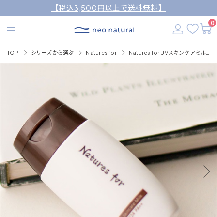
【税込3,500円以上で送料無料】
0
TOP
シリーズから選ぶ
Natures for
Natures for UVスキンケアミルク 30mL/SPF24・PA++（日焼け止め）