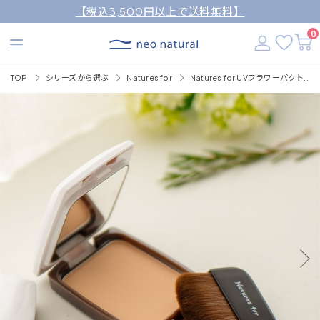
【税込3,500円以上で送料無料】
0
TOP
シリーズから選ぶ
Natures for
Natures for UVフラワーパクト 本体(パクトケース+レフィル+ブラシ) 11g/SPF32・PA+++（おしろい）