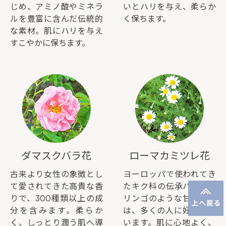
じめ、アミノ酸やミネラ
いとハリを与え、柔らか
ルを豊富に含んだ伝統的
く保ちます。
な素材。肌にハリを与え
すこやかに保ちます。
ダマスクバラ花
ローマカミツレ花
古来より女性の象徴とし
ヨーロッパで使われてき
て愛されてきた高貴な香
たキク科の伝承ハーブ。
りで、300種類以上の成
リンゴのような甘い香り
分を含みます。柔らか
は、多くの人に好まれて
く、しっとり潤う肌へ導
います。肌に心地よく、