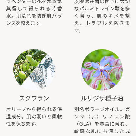
ラベンダーの花を水蒸気
皮膚常在菌の働きに大切
蒸留して得られる芳香
なパルミトレイン酸を多
水。肌荒れを防ぎ肌バラ
く含み、肌のキメを整
ンスを整えます。
え、トラブルを防ぎま
す。
スクワラン
ルリジサ種子油
オリーブから得られる保
別名ボラージオイル。ガ
湿成分。肌の潤いと柔軟
ンマ（γ-）リノレン酸
性を保ちます。
（GLA）を豊富に含む、
敏感な肌にも適した成