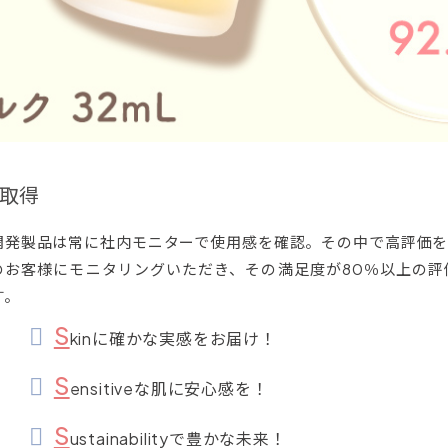
取得
開発製品は常に社内モニターで使用感を確認。その中で高評価を
のお客様にモニタリングいただき、その満足度が80％以上の評
す。
S
kinに確かな実感をお届け！
S
ensitiveな肌に安心感を！
S
ustainabilityで豊かな未来！