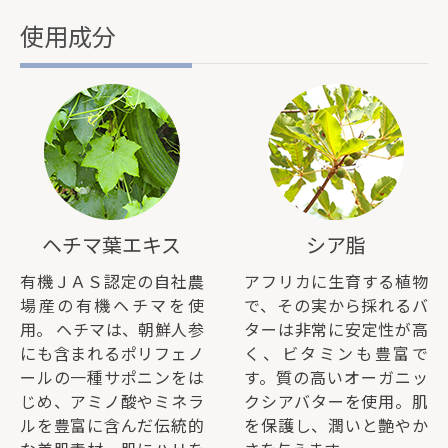
使用成分
ヘチマ葉エキス
シア脂
有機ＪＡＳ認定の自社農
アフリカに生育する植物
場産の有機ヘチマを使
で、その実から採れるバ
用。 ヘチマは、朝鮮人参
ターは非常に安定性が高
にも含まれるポリフェノ
く、ビタミンも豊富で
ールの一種サポニンをは
す。質の高いオーガニッ
じめ、アミノ酸やミネラ
クシアバターを使用。肌
ルを豊富に含んだ伝統的
を保護し、潤いと艶やか