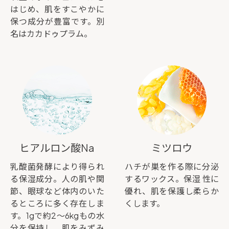
はじめ、肌をすこやかに
保つ成分が豊富です。別
名はカカドゥプラム。
ヒアルロン酸Na
ミツロウ
乳酸菌発酵により得られ
ハチが巣を作る際に分泌
る保湿成分。人の肌や関
するワックス。保湿 性に
節、眼球など体内のいた
優れ、肌を保護し柔らか
るところに多く存在しま
くします。
す。1gで約2～6kgもの水
分を保持し、肌をみずみ