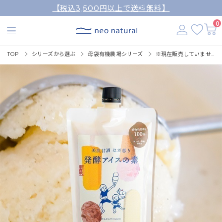
【税込3,500円以上で送料無料】
0
TOP
シリーズから選ぶ
母袋有機農場シリーズ
※現在販売していません【限定】はだ恵り 発酵アイスの素450g