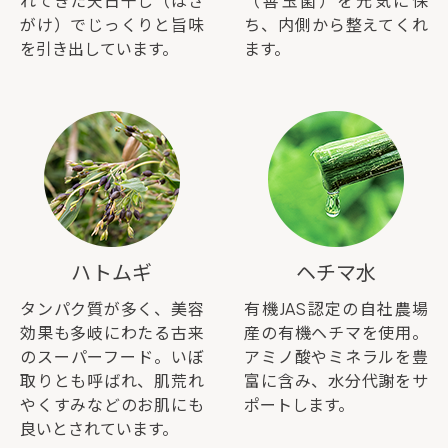
れてきた天日干し（はさ
（善玉菌）を元気に保
がけ）でじっくりと旨味
ち、内側から整えてくれ
を引き出しています。
ます。
ハトムギ
ヘチマ水
タンパク質が多く、美容
有機JAS認定の自社農場
効果も多岐にわたる古来
産の有機ヘチマを使用。
のスーパーフード。いぼ
アミノ酸やミネラルを豊
取りとも呼ばれ、肌荒れ
富に含み、水分代謝をサ
やくすみなどのお肌にも
ポートします。
良いとされています。