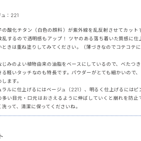
ュ：221
子の酸化チタン（白色の顔料）が紫外線を乱反射させてカット
散乱するので透明感もアップ！ ツヤのある落ち着いた質感に仕
いときは重ね塗りしてみてください。（薄づきなのでコテコテに
なじみのよい植物由来の油脂をベースにしているので、べたつ
きる軽いタッチなのも特長です。パウダーがとても細かいので
めします。
ュラルに仕上げるにはベージュ（221）、明るく仕上げるにはピ
の多い目元・口元はおさえるように伸ばしていくと崩れを防止
く洗って、清潔に保ってくださいね。
ト