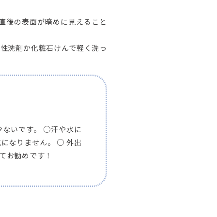
封直後の表面が暗めに見えること
中性洗剤か化粧石けんで軽く洗っ
ないです。 ○汗や水に
になりません。 ○ 外出
てお勧めです！