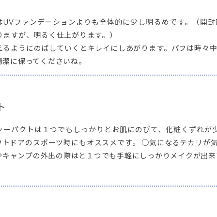
はUVファンデーションよりも全体的に少し明るめです。（開
りますが、明るく仕上がります。）
えるようにのばしていくとキレイにしあがります。パフは時々
清潔に保ってくださいね。
ト
ャーパクトは１つでもしっかりとお肌にのびて、化粧くずれが少
トドアのスポーツ時にもオススメです。 ○気になるテカリが気
やキャンプの外出の際はと１つでも手軽にしっかりメイクが出来