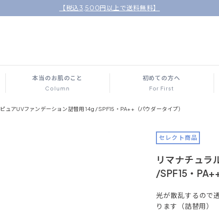
【税込3,500円以上で送料無料】
本当のお肌のこと
初めての方へ
Column
For First
ピュアUVファンデーション詰替用 14g /SPF15・PA++（パウダータイプ）
セレクト商品
リマナチュラル
/SPF15・P
光が散乱するので
ります（詰替用）