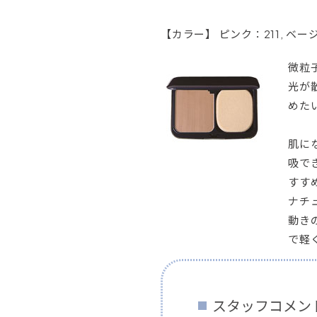
【カラー】 ピンク：211, ベージ
微粒
光が
めた
肌に
吸で
すす
ナチ
動き
で軽
スタッフコメン