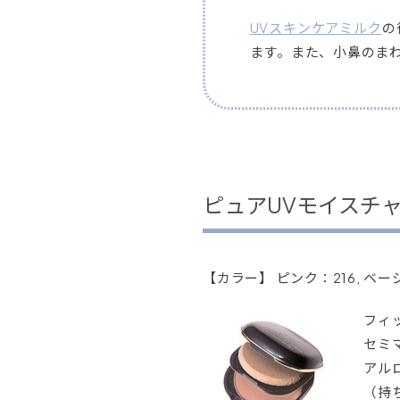
UVスキンケアミルク
の
ます。また、小鼻のま
ピュアUVモイスチ
【カラー】 ピンク：216, ベー
フィ
セミ
アル
（持