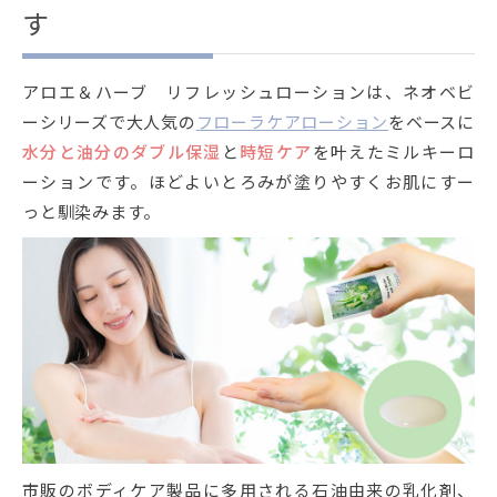
す
アロエ＆ハーブ リフレッシュローションは、ネオベビ
ーシリーズで大人気の
フローラケアローション
をベースに
水分と油分のダブル保湿
と
時短ケア
を叶えたミルキーロ
ーションです。ほどよいとろみが塗りやすくお肌にすー
っと馴染みます。
市販のボディケア製品に多用される石油由来の乳化剤、