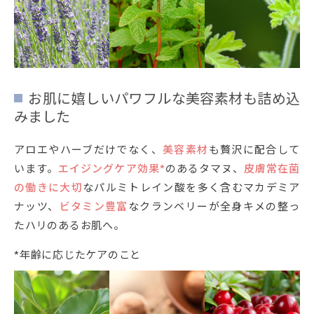
お肌に嬉しいパワフルな美容素材も詰め込
みました
アロエやハーブだけでなく、
美容素材
も贅沢に配合して
います。
エイジングケア効果*
のあるタマヌ、
皮膚常在菌
の働きに大切
なパルミトレイン酸を多く含むマカデミア
ナッツ、
ビタミン豊富
なクランベリーが全身キメの整っ
たハリのあるお肌へ。
*年齢に応じたケアのこと