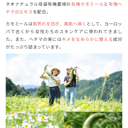
ネオナチュラル母袋有機農場の
有機カモミール
と
有機ヘ
チマのエキス
を配合。
カモミールは
肌荒れを防ぎ、美肌へ導く
として、ヨーロッ
パで古くから女性たちのスキンケアに使われてきまし
た。また、ヘチマの実には
キメをなめらかに整える
成分
がたっぷり詰まっています。