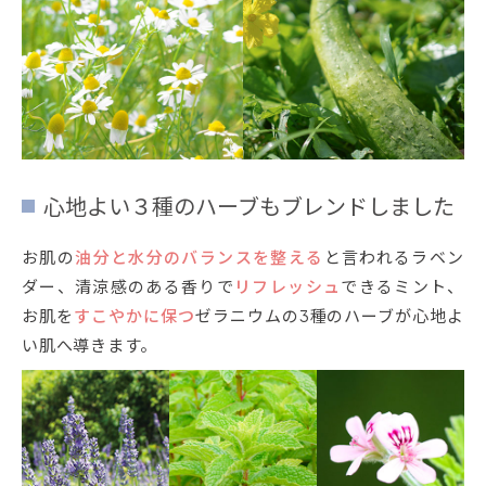
心地よい３種のハーブもブレンドしました
お肌の
油分と水分のバランスを整える
と言われるラベン
ダー、清涼感のある香りで
リフレッシュ
できるミント、
お肌を
すこやかに保つ
ゼラニウムの3種のハーブが心地よ
い肌へ導きます。