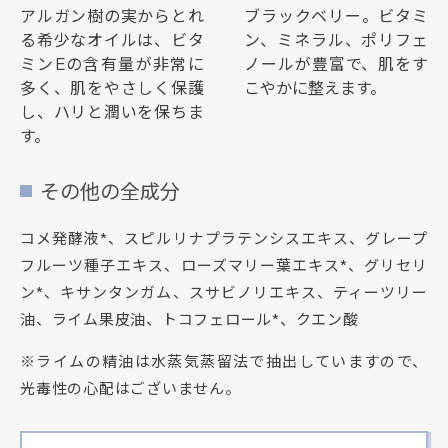
アルガン樹の実からとれ
ブラックベリー。ビタミ
る希少なオイルは、ビタ
ン、ミネラル、ポリフェ
ミンEの含有量が非常に
ノールが豊富で、肌をす
多く、肌をやさしく保護
こやかに整えます。
し、ハリと潤いを保ちま
す。
その他の全成分
コメ発酵液*、スピルリナプラテンシスエキス、グレープ
フルーツ種子エキス、ローズマリー葉エキス*、グリセリ
ン*、キサンタンガム、スサビノリエキス、ティーツリー
油、ライム果皮油、トコフェロール*、クエン酸
※ライムの精油は水蒸気蒸留法で抽出していますので、
光毒性の心配はございません。