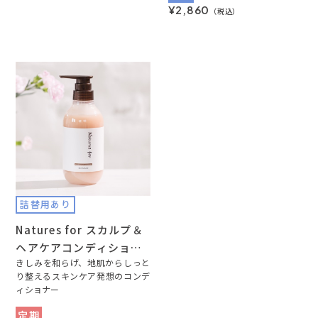
¥2,860
（税込）
詰替用あり
Natures for スカルプ＆
ヘアケアコンディショナ
ー
きしみを和らげ、地肌からしっと
り整えるスキンケア発想のコンデ
ィショナー
定期