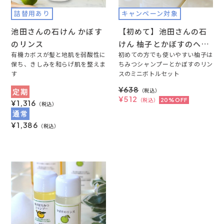
詰替用あり
キャンペーン対象
池田さんの石けん かぼす
【初めて】池田さんの石
のリンス
けん 柚子とかぼすのヘア
有機カボスが髪と地肌を弱酸性に
ケアセット(トライアル)
初めての方でも使いやすい柚子は
保ち、きしみを和らげ肌を整えま
ちみつシャンプーとかぼすのリン
（お試し価格税込512
す
スのミニボトルセット
円）
¥638
（税込）
定期
¥512
（税込）
20%OFF
¥1,316
（税込）
通常
¥1,386
（税込）