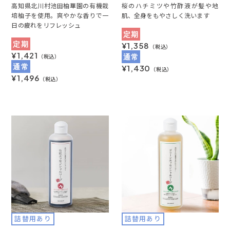
高知県北川村池田柚華園の有機栽
桜のハチミツや竹酢液が髪や地
培柚子を使用。爽やかな香りで一
肌、全身をもやさしく洗います
日の疲れをリフレッシュ
定期
定期
¥1,358
（税込）
¥1,421
通常
（税込）
通常
¥1,430
（税込）
¥1,496
（税込）
詰替用あり
詰替用あり