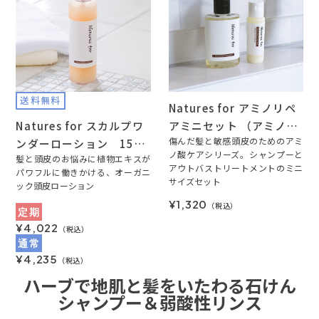
送料無料
Natures for アミノリペ
Natures for スカルプワ
アミニセット （アミノリ
ンダーローション 150
ペアシャンプー30ｍL 1
傷んだ髪と敏感頭皮のためのアミ
ノ酸ケアシリーズ。シャンプーと
mL
髪と頭皮のお悩みに植物エキスが
本、アミノリペアヘアミ
アウトバストリートメントのミニ
パワフルに働きかける、オーガニ
ルク15ｍL 1本）
サイズセット
ック頭皮ローション
¥1,320
（税込）
定期
¥4,022
（税込）
通常
¥4,235
（税込）
ハーブで地肌と髪をいたわる石けん
シャンプー＆弱酸性リンス