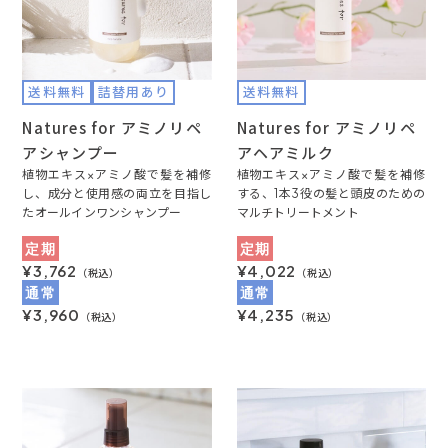
送料無料
詰替用あり
送料無料
Natures for アミノリペ
Natures for アミノリペ
アシャンプー
アヘアミルク
植物エキス×アミノ酸で髪を補修
植物エキス×アミノ酸で髪を補修
し、成分と使用感の両立を目指し
する、1本3役の髪と頭皮のための
たオールインワンシャンプー
マルチトリートメント
定期
定期
¥3,762
¥4,022
（税込）
（税込）
通常
通常
¥3,960
¥4,235
（税込）
（税込）