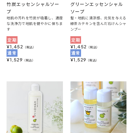
竹炭エッセンシャルソー
グリーンエッセンシャル
プ
ソープ
地肌の汚れを竹炭が吸着し、適度
髪・地肌に清涼感、元気を与える
な洗浄力で地肌を健やかに保ちま
緑茶カテキンを含んだ石けんシャ
す
ンプー
定期
定期
¥1,452
¥1,452
（税込）
（税込）
通常
通常
¥1,529
¥1,529
（税込）
（税込）