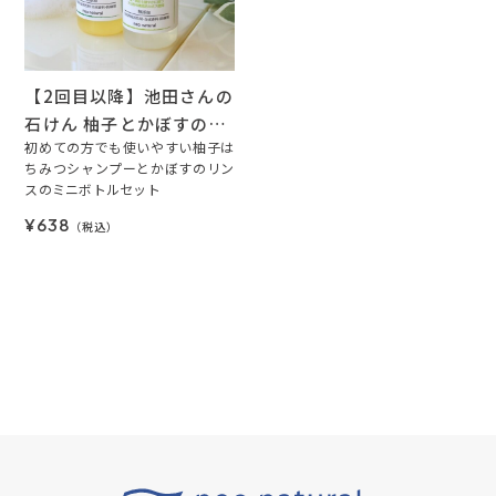
【2回目以降】池田さんの
石けん 柚子とかぼすのヘ
アケアセット(トライア
初めての方でも使いやすい柚子は
ちみつシャンプーとかぼすのリン
ル)（通常価格税込638
スのミニボトルセット
円)
¥638
（税込）