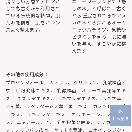
清々しい芳香でアロマと
ニュージーランドで「癒
しても古くから利用され
しの木」と呼ばれ、古く
ている伝統的な植物。肌
から 重宝されてきたマヌ
荒れを防ぎ、肌をバラン
カの木から採れるオーガ
スよく整えます。
ニックハチミツ。果糖や
ビタミンを含み、肌に潤
いを与え、すこやかに整
えます。
その他の使用成分：
プロパンジオール、 カオリン、 グリセリン、 乳酸桿菌／
ワサビ根発酵エキス、 乳酸桿菌／オリーブ葉発酵エキ
ス、 ユズ果実エキス、 ヘチマ果実エキス、 ヘチマ葉、
チャ葉、 ラベンダー花／葉／茎エキス、 カミツレ花／葉
エキス、 ユキノシタエキス、 カラギーナン、 スクロー
ス、 エタノール、 水、 乳酸桿菌発酵液、 シリカ、 セン
チフォリアバラ花油、 ゲットウ葉油、 ニオイテンジクア