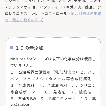
レシチン、 ニュウコウジュ油、 オレンジ果皮油、 ニオイ
テンジクアオイ油、 イタリアイトスギ葉／実／茎油、 ク
ロレラエキス、 水、 トコフェロール（
配合目的は使用成
分一覧をご覧ください
）
１０の無添加
Natures forシリーズは以下の化学成分は使用し
ていません。
１．石油系界面活性剤（乳化剤含む）２．パラ
ベン、フェノキシエタノール等合成防腐剤
３．合成香料 ４．合成着色料 ５．シリコン
等合成ポリマー ６．発泡剤 ７．鉱物油
８．石油系BG ９．合成エタノール １０．紫
外線吸収剤