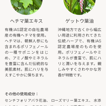
ヘチマ葉エキス
ゲットウ葉油
有機JAS認定の自社農場
沖縄地方で古くから幅広
産の有機ヘチマを使用。
い用途に利用されてきた
ヘチマは、朝鮮人参にも
伝統ハーブで、有機JAS
含まれるポリフェノール
認定農場産のものを使
の一種サポニンをはじ
用。ポリフェノールやミ
め、アミノ酸やミネラル
ネラルが豊富で、肌にハ
を豊富に含んだ伝統的な
リと潤いを与えます。親
美肌素材。肌にハリを与
しみやすくさわやかな芳
えすこやかに保ちます。
香が特徴です。
その他の使用成分：
センチフォリアバラ花油、 ローズマリー葉エキス、 水添