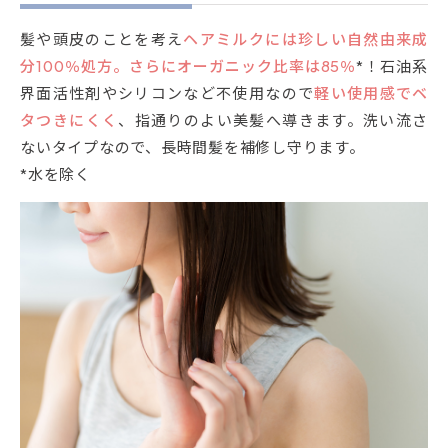
髪や頭皮のことを考え
ヘアミルクには珍しい自然由来成
分100％処方。さらにオーガニック比率は85％
*！石油系
界面活性剤やシリコンなど不使用なので
軽い使用感でベ
タつきにくく
、指通りのよい美髪へ導きます。洗い流さ
ないタイプなので、長時間髪を補修し守ります。
*水を除く