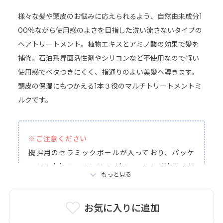
様々な髪や頭皮のお悩みに応えられるよう、自然由来成分1
詳細はこちら＞
00％ながら使用感のよさを目指した洗い流さないタイプの
ヘアトリートメント。植物エキスとアミノ酸の効果で髪を
補修。石油系界面活性剤やシリコンなど不使用なので軽い
使用感でベタつきにくく、指通りのよい美髪へ導きます。
頭皮の保湿にもつかえる1本３役のマルチトリートメントミ
ルクです。
※ご注意ください
攪拌用のセラミックボールが入っており、パッケ
ージや本体ラベルにはよく振ってからご使用くだ
もっと見る
さいと表記しておりますが、保管環境によっては
ポンプが詰まることがあるため、
振らずに
ご使用
お気に入りに追加
ください。