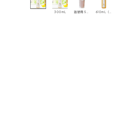
300mL
詰替用 500mL
610mL（ポンプタイプ）