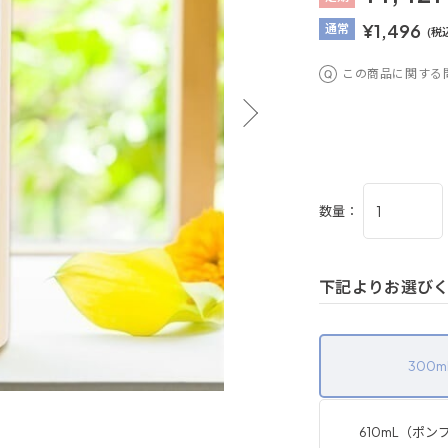
¥1,496
通
常
(税
この商品に関する
数量：
下記よりお選び
300m
610mL（ポン