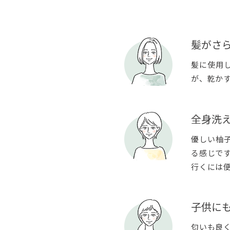
髪がさ
髪に使用
が、乾か
全身洗
優しい柚
る感じで
行くには便
子供に
匂いも良