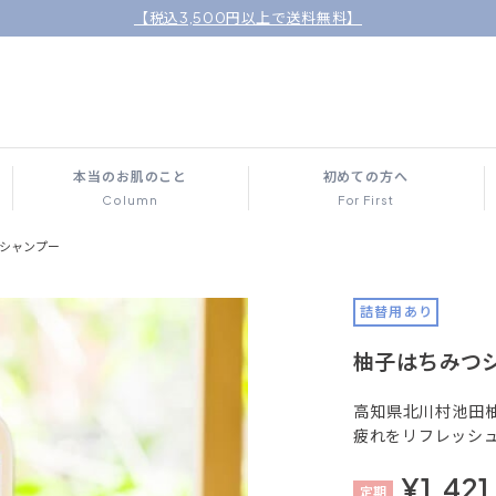
【税込3,500円以上で送料無料】
本当のお肌のこと
初めての方へ
Column
For First
シャンプー
詰替用あり
柚子はちみつ
高知県北川村池田
疲れをリフレッシ
¥1,421
定
期