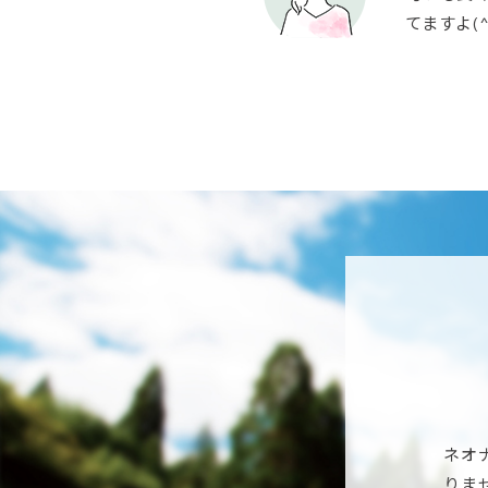
てますよ(
ネオ
りま