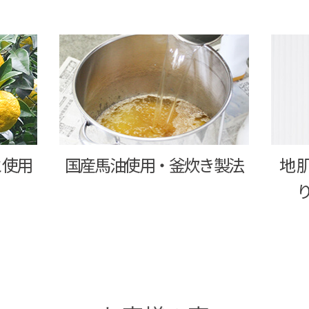
と使用
国産馬油使用・釜炊き製法
地