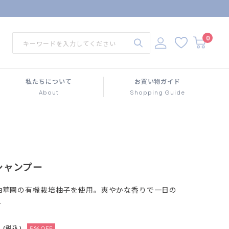
0
私たちについて
お買い物ガイド
About
Shopping Guide
シャンプー
柚華園の有機栽培柚子を使用。爽やかな香りで一日の
ュ
(税込)
5%OFF